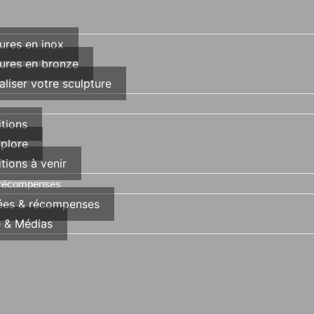
ures en inox
ures en bronze
aliser votre sculpture
tions
plore
tions à venir
 récompenses
ées & récompenses
e & Médias