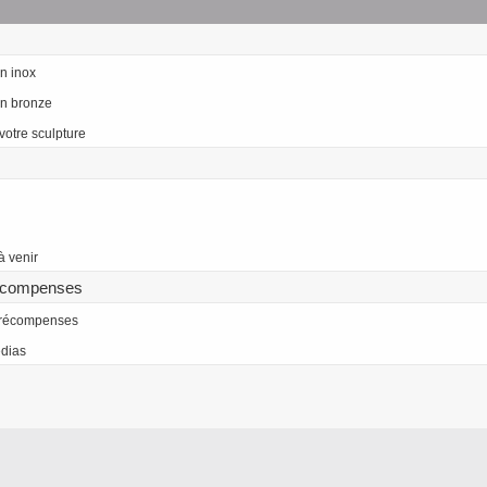
n inox
en bronze
votre sculpture
à venir
écompenses
 récompenses
dias