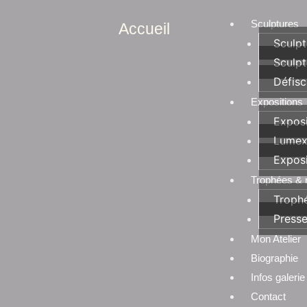
Sculptures
Accueil
Sculpt
Sculpt
Défisc
Expositions
Exposi
Lumex
Exposi
Trophées &
Troph
Press
Mon Atelier
Biographie
Infos galerie
Contact