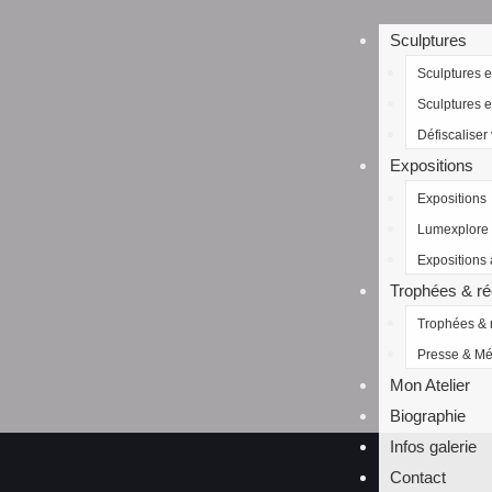
Sculptures
Sculptures e
Sculptures 
Défiscaliser 
Expositions
Expositions
Lumexplore
Expositions 
Trophées & r
Trophées &
Presse & Mé
Mon Atelier
Biographie
Infos galerie
Contact