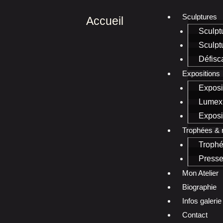
Sculptures
Accueil
Sculpt
Sculpt
Défisca
Expositions
Exposi
Lumex
Exposi
Trophées &
Troph
Presse
Mon Atelier
Biographie
Infos galerie
Contact