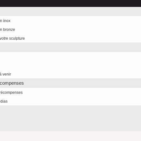
n inox
en bronze
votre sculpture
à venir
écompenses
 récompenses
dias