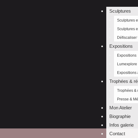
Sculptures
Sculptures e
Sculptures 
Défiscaliser 
Expositions
Expositions
Lumexplore
Expositions 
Trophées & r
Trophées &
Presse & Mé
Mon Atelier
Biographie
Infos galerie
Contact